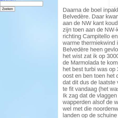
Zoeken
naar:
Daarna de boel inpak
Belvedère. Daar kwa
aan de NW kant koud
zijn toen aan de NW-k
richting Campitello e
warme thermiekwind in
Belvedère heen gevlo
het wist zat ik op 30
de Marmolada te kome
het best turbi was op
oost en ben toen het
dat dit dus de laatst
te fit vandaag (het wa
Ik zag dat de vlaggen 
wapperden alsof de w
wel met die noordenw
landen op de schuine h