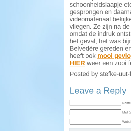
schoonheidslaapje etc
gesprongen en daarna
videomateriaal bekijk
vliegen. Ze zijn na d
omdat de indruk ontst
het geval; het was bij
Belvedère gereden en
heeft ook
mooi gevl
HIER
weer een zooi f
Posted by stefke-uut-
Leave a Reply
Name 
Mail (
Websi