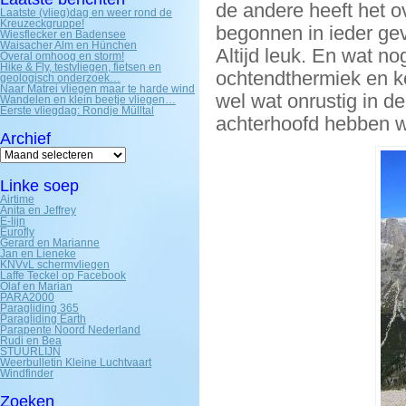
de andere heeft het o
Laatste (vlieg)dag en weer rond de
Kreuzeckgruppe!
begonnen in ieder gev
Wiesflecker en Badensee
Waisacher Alm en Hünchen
Altijd leuk. En wat n
Overal omhoog en storm!
Hike & Fly, testvliegen, fietsen en
ochtendthermiek en k
geologisch onderzoek…
Naar Matrei vliegen maar te harde wind
wel wat onrustig in d
Wandelen en klein beetje vliegen…
Eerste vliegdag: Rondje Mülltal
achterhoofd hebben we
Archief
Archief
Linke soep
Airtime
Anita en Jeffrey
E-lijn
Eurofly
Gerard en Marianne
Jan en Lieneke
KNVvL schermvliegen
Laffe Teckel op Facebook
Olaf en Marian
PARA2000
Paragliding 365
Paragliding Earth
Parapente Noord Nederland
Rudi en Bea
STUURLIJN
Weerbulletin Kleine Luchtvaart
Windfinder
Zoeken