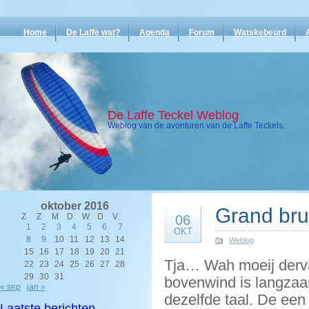
Home
De Laffe wat?
Agenda
Forum
Watskebeurd
De Laffe Teckel Weblog
Weblog van de avonturen van de Laffe Teckels.
oktober 2016
Grand bru
Z
Z
M
D
W
D
V
06
1
2
3
4
5
6
7
OKT
8
9
10
11
12
13
14
Weblog
15
16
17
18
19
20
21
Tja… Wah moeij derv
22
23
24
25
26
27
28
29
30
31
bovenwind is langzaa
« sep
jan »
dezelfde taal. De een
Laatste berichten