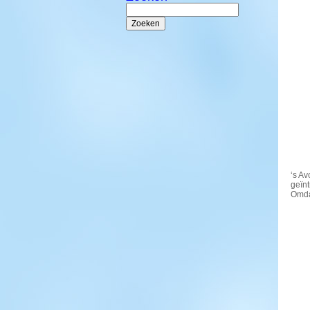
Zoeken
naar:
‘s A
geïnt
Omdat