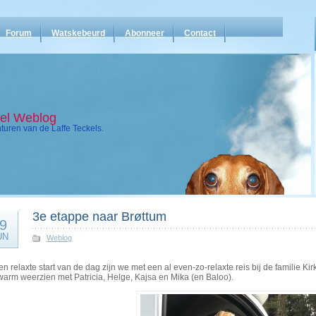
Forum
Watskebeurd
Abonneer
Contact
kel Weblog
uren van de Laffe Teckels.
3e etappe naar Brøttum
9
UN
Weblog
n relaxte start van de dag zijn we met een al even-zo-relaxte reis bij de familie 
warm weerzien met Patricia, Helge, Kajsa en Mika (en Baloo).