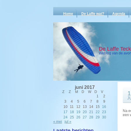
Home
De Laffe wat?
Agenda
De Laffe Tec
Weblog van de avont
juni 2017
Z
Z
M
D
W
D
V
1
1
2
J
3
4
5
6
7
8
9
10
11
12
13
14
15
16
Na ee
17
18
19
20
21
22
23
een 
24
25
26
27
28
29
30
« mei
jul »
Laatste berichten