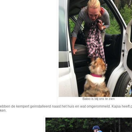
Baloo is blij ons te zien
ebben de kempert geinstalleerd naast het huis en wat omgerommeld. Kajsa heeft 
ken.