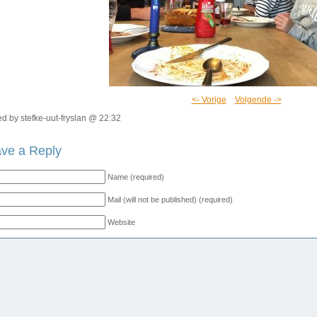
<- Vorige
Volgende ->
d by stefke-uut-fryslan @ 22:32
ve a Reply
Name (required)
Mail (will not be published) (required)
Website