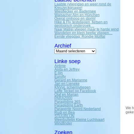
Laatste (vlieg)dag en weer rond de
Kreuzeckgruppe!
Wiesflecker en Badensee
Waisacher Alm en Hünchen
Overal omhoog en storm!
Hike & Fly, testvliegen, fietsen en
geologisch onderzoek…
Naar Matrei vliegen maar te harde wind
Wandelen en klein beetje vliegen…
Eerste vliegdag: Rondje Mülltal
Archief
Archief
Linke soep
Airtime
Anita en Jeffrey
E-lijn
Eurofly
Gerard en Marianne
Jan en Lieneke
KNVvL schermvliegen
Laffe Teckel op Facebook
Olaf en Marian
PARA2000
Paragliding 365
Paragliding Earth
We h
Parapente Noord Nederland
geke
Rudi en Bea
STUURLIJN
Weerbulletin Kleine Luchtvaart
Windfinder
Zoeken