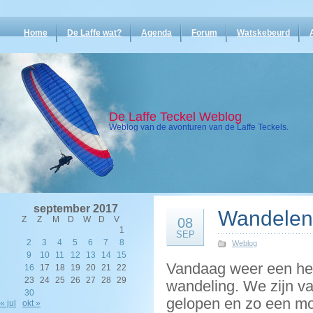
Home
De Laffe wat?
Agenda
Forum
Watskebeurd
De Laffe Teckel Weblog
Weblog van de avonturen van de Laffe Teckels.
september 2017
Wandelen
Z
Z
M
D
W
D
V
08
1
SEP
2
3
4
5
6
7
8
Weblog
9
10
11
12
13
14
15
Vandaag weer een hee
16
17
18
19
20
21
22
23
24
25
26
27
28
29
wandeling. We zijn va
30
gelopen en zo een mo
« jul
okt »