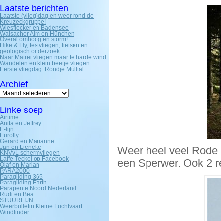
Laatste berichten
Laatste (vlieg)dag en weer rond de
Kreuzeckgruppe!
Wiesflecker en Badensee
Waisacher Alm en Hünchen
Overal omhoog en storm!
Hike & Fly, testvliegen, fietsen en
geologisch onderzoek…
Naar Matrei vliegen maar te harde wind
Wandelen en klein beetje vliegen…
Eerste vliegdag: Rondje Mülltal
Archief
Archief
Linke soep
Airtime
Anita en Jeffrey
E-lijn
Eurofly
Gerard en Marianne
Jan en Lieneke
Weer heel veel Rode 
KNVvL schermvliegen
Laffe Teckel op Facebook
een Sperwer. Ook 2 r
Olaf en Marian
PARA2000
Paragliding 365
Paragliding Earth
Parapente Noord Nederland
Rudi en Bea
STUURLIJN
Weerbulletin Kleine Luchtvaart
Windfinder