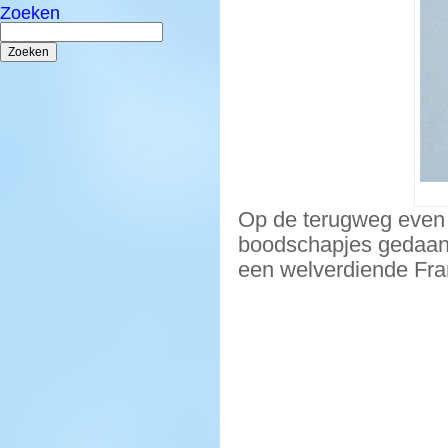
Zoeken
Zoeken
naar:
Op de terugweg even
boodschapjes gedaan e
een welverdiende Fr