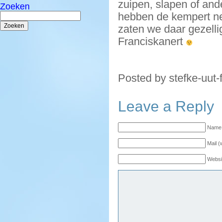
zuipen, slapen of an
Zoeken
Zoeken
hebben de kempert nee
naar:
zaten we daar gezellig
Franciskanert
Posted by stefke-uut-
Leave a Reply
Name 
Mail (
Websi