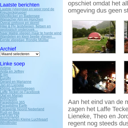
opschiet omdat het al
Laatste berichten
omgeving dus geen str
Laatste (vlieg)dag en weer rond de
Kreuzeckgruppe!
Wiesflecker en Badensee
Waisacher Alm en Hünchen
Overal omhoog en storm!
Hike & Fly, testvliegen, fietsen en
geologisch onderzoek…
Naar Matrei vliegen maar te harde wind
Wandelen en klein beetje vliegen…
Eerste vliegdag: Rondje Mülltal
Archief
Archief
Linke soep
Airtime
Anita en Jeffrey
E-lijn
Eurofly
Gerard en Marianne
Jan en Lieneke
KNVvL schermvliegen
Laffe Teckel op Facebook
Olaf en Marian
PARA2000
Aan het eind van de 
Paragliding 365
Paragliding Earth
zagen het Laffe Teck
Parapente Noord Nederland
Rudi en Bea
Lieneke, Theo en Jor
STUURLIJN
Weerbulletin Kleine Luchtvaart
regent nog steeds dus
Windfinder