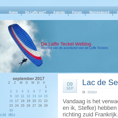
Home
De Laffe wat?
Agenda
Forum
Watskebeurd
De Laffe Teckel Weblog
Weblog van de avonturen van de Laffe Teckels.
september 2017
Lac de Se
Z
Z
M
D
W
D
V
09
1
SEP
2
3
4
5
6
7
8
Weblog
9
10
11
12
13
14
15
Vandaag is het verwac
16
17
18
19
20
21
22
23
24
25
26
27
28
29
en ik, Stefke) hebben
30
richting zuid Frankrij
« jul
okt »