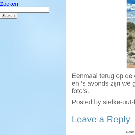
Zoeken
Zoeken
naar:
Eenmaal terug op de 
en ‘s avonds zijn we g
foto’s.
Posted by stefke-uut-
Leave a Reply
Name 