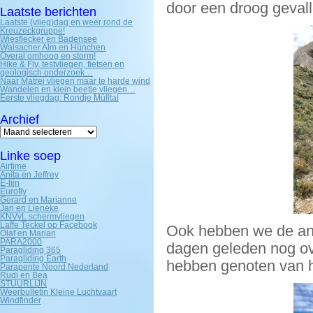
door een droog geval
Laatste berichten
Laatste (vlieg)dag en weer rond de
Kreuzeckgruppe!
Wiesflecker en Badensee
Waisacher Alm en Hünchen
Overal omhoog en storm!
Hike & Fly, testvliegen, fietsen en
geologisch onderzoek…
Naar Matrei vliegen maar te harde wind
Wandelen en klein beetje vliegen…
Eerste vliegdag: Rondje Mülltal
Archief
Archief
Linke soep
Airtime
Anita en Jeffrey
E-lijn
Eurofly
Gerard en Marianne
Jan en Lieneke
KNVvL schermvliegen
Laffe Teckel op Facebook
Ook hebben we de and
Olaf en Marian
PARA2000
dagen geleden nog ove
Paragliding 365
Paragliding Earth
hebben genoten van h
Parapente Noord Nederland
Rudi en Bea
STUURLIJN
Weerbulletin Kleine Luchtvaart
Windfinder