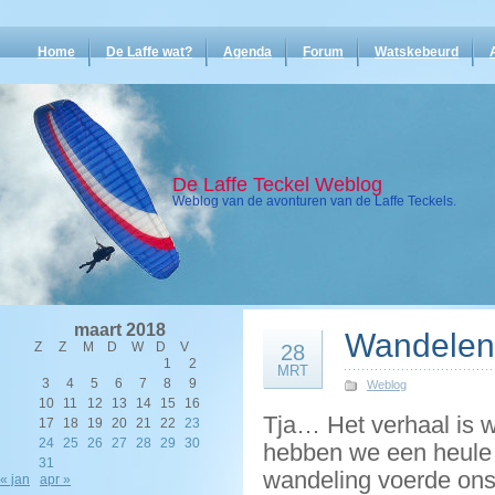
Home
De Laffe wat?
Agenda
Forum
Watskebeurd
De Laffe Teckel Weblog
Weblog van de avonturen van de Laffe Teckels.
maart 2018
Wandelen 
Z
Z
M
D
W
D
V
28
1
2
MRT
3
4
5
6
7
8
9
Weblog
10
11
12
13
14
15
16
Tja… Het verhaal is wa
17
18
19
20
21
22
23
24
25
26
27
28
29
30
hebben we een heule
31
wandeling voerde ons
« jan
apr »