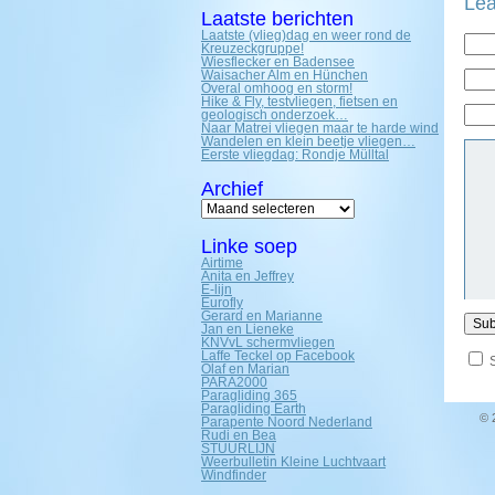
Lea
Laatste berichten
Laatste (vlieg)dag en weer rond de
Kreuzeckgruppe!
Wiesflecker en Badensee
Waisacher Alm en Hünchen
Overal omhoog en storm!
Hike & Fly, testvliegen, fietsen en
geologisch onderzoek…
Naar Matrei vliegen maar te harde wind
Wandelen en klein beetje vliegen…
Eerste vliegdag: Rondje Mülltal
Archief
Archief
Linke soep
Airtime
Anita en Jeffrey
E-lijn
Eurofly
Gerard en Marianne
Jan en Lieneke
KNVvL schermvliegen
Laffe Teckel op Facebook
Olaf en Marian
PARA2000
Paragliding 365
Paragliding Earth
© 
Parapente Noord Nederland
Rudi en Bea
STUURLIJN
Weerbulletin Kleine Luchtvaart
Windfinder