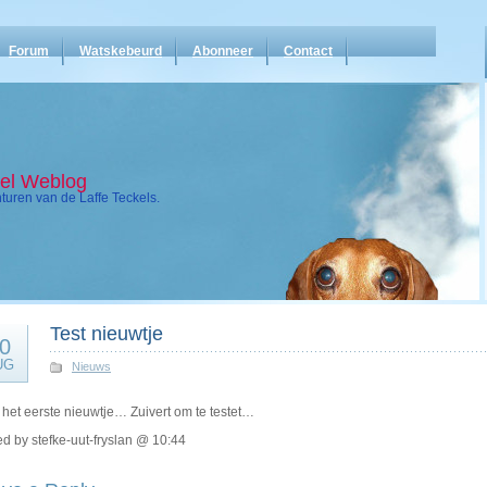
Forum
Watskebeurd
Abonneer
Contact
kel Weblog
uren van de Laffe Teckels.
Test nieuwtje
0
UG
Nieuws
s het eerste nieuwtje… Zuivert om te testet…
d by stefke-uut-fryslan @ 10:44