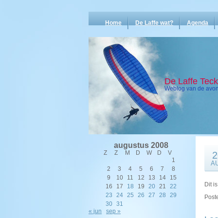
Home
De Laffe wat?
Agenda
De Laffe Tec
Weblog van de avont
augustus 2008
Z
Z
M
D
W
D
V
2
1
A
2
3
4
5
6
7
8
9
10
11
12
13
14
15
Dit i
16
17
18
19
20
21
22
23
24
25
26
27
28
29
Poste
30
31
« jun
sep »