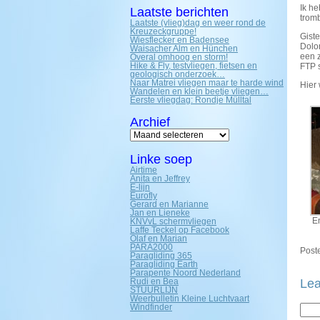
Ik he
Laatste berichten
tromb
Laatste (vlieg)dag en weer rond de
Kreuzeckgruppe!
Giste
Wiesflecker en Badensee
Dolo
Waisacher Alm en Hünchen
een z
Overal omhoog en storm!
Hike & Fly, testvliegen, fietsen en
FTP s
geologisch onderzoek…
Naar Matrei vliegen maar te harde wind
Hier 
Wandelen en klein beetje vliegen…
Eerste vliegdag: Rondje Mülltal
Archief
Archief
Linke soep
Airtime
Anita en Jeffrey
E-lijn
Eurofly
Gerard en Marianne
Jan en Lieneke
E
KNVvL schermvliegen
Laffe Teckel op Facebook
Olaf en Marian
PARA2000
Poste
Paragliding 365
Paragliding Earth
Parapente Noord Nederland
Rudi en Bea
Lea
STUURLIJN
Weerbulletin Kleine Luchtvaart
Windfinder