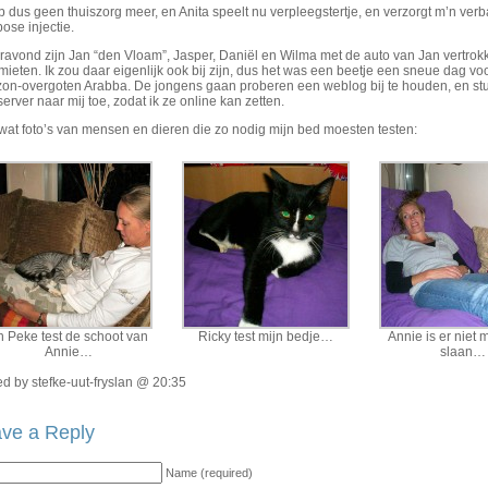
b dus geen thuiszorg meer, en Anita speelt nu verpleegstertje, en verzorgt m’n ver
ose injectie.
ravond zijn Jan “den Vloam”, Jasper, Daniël en Wilma met de auto van Jan vertrokke
mieten. Ik zou daar eigenlijk ook bij zijn, dus het was een beetje een sneue dag
on-overgoten Arabba. De jongens gaan proberen een weblog bij te houden, en sture
erver naar mij toe, zodat ik ze online kan zetten.
wat foto’s van mensen en dieren die zo nodig mijn bed moesten testen:
n Peke test de schoot van
Ricky test mijn bedje…
Annie is er niet m
Annie…
slaan…
d by stefke-uut-fryslan @ 20:35
ve a Reply
Name (required)