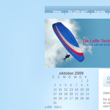
Home
De Laffe wat?
Agenda
De Laffe Tec
Weblog van de avont
oktober 2009
Z
Z
M
D
W
D
V
0
1
2
O
3
4
5
6
7
8
9
10
11
12
13
14
15
16
Zater
17
18
19
20
21
22
23
24
25
26
27
28
29
30
De af
31
en v
met h
« sep
nov »