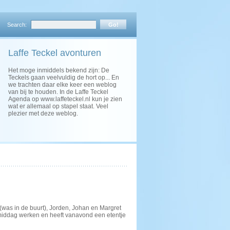
Search:
Laffe Teckel avonturen
Het moge inmiddels bekend zijn: De
Teckels gaan veelvuldig de hort op... En
we trachten daar elke keer een weblog
van bij te houden. In de Laffe Teckel
Agenda op www.laffeteckel.nl kun je zien
wat er allemaal op stapel staat. Veel
plezier met deze weblog.
(was in de buurt), Jorden, Johan en Margret
middag werken en heeft vanavond een etentje