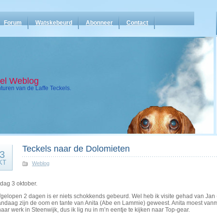
Forum
Watskebeurd
Abonneer
Contact
kel Weblog
uren van de Laffe Teckels.
Teckels naar de Dolomieten
3
KT
Weblog
dag 3 oktober.
gelopen 2 dagen is er niets schokkends gebeurd. Wel heb ik visite gehad van Jan 
andaag zijn de oom en tante van Anita (Abe en Lammie) geweest. Anita moest van
aar werk in Steenwijk, dus ik lig nu in m’n eentje te kijken naar Top-gear.