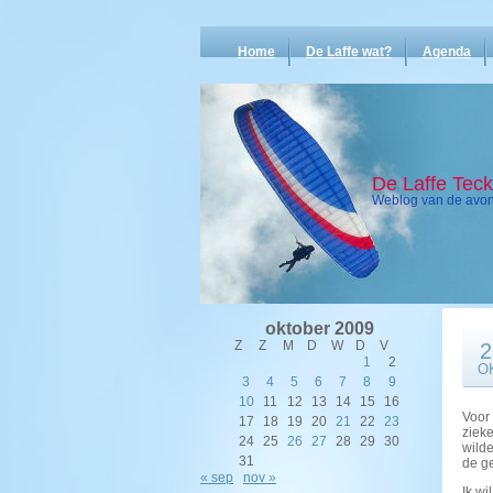
Home
De Laffe wat?
Agenda
De Laffe Tec
Weblog van de avont
oktober 2009
Z
Z
M
D
W
D
V
2
1
2
O
3
4
5
6
7
8
9
10
11
12
13
14
15
16
Voor 
17
18
19
20
21
22
23
zieke
24
25
26
27
28
29
30
wilde
31
de ge
« sep
nov »
Ik w