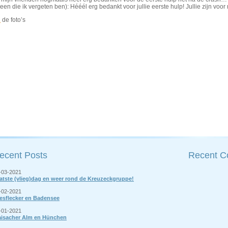
een die ik vergeten ben): Hééél erg bedankt voor jullie eerste hulp! Jullie zijn voo
R
de foto’s
ecent Posts
Recent 
-03-2021
atste (vlieg)dag en weer rond de Kreuzeckgruppe!
-02-2021
esflecker en Badensee
-01-2021
isacher Alm en Hünchen