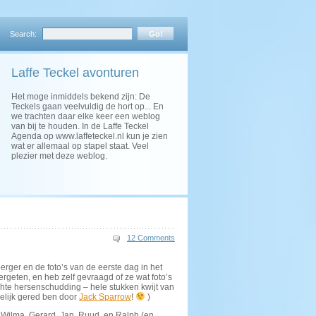
Search:
Laffe Teckel avonturen
Het moge inmiddels bekend zijn: De
Teckels gaan veelvuldig de hort op... En
we trachten daar elke keer een weblog
van bij te houden. In de Laffe Teckel
Agenda op www.laffeteckel.nl kun je zien
wat er allemaal op stapel staat. Veel
plezier met deze weblog.
12 Comments
erger en de foto’s van de eerste dag in het
vergeten, en heb zelf gevraagd of ze wat foto’s
chte hersenschudding – hele stukken kwijt van
delijk gered ben door
Jack Sparrow
!
)
 Wilma, Gerard, Jan, Ruud, en Ralph (en