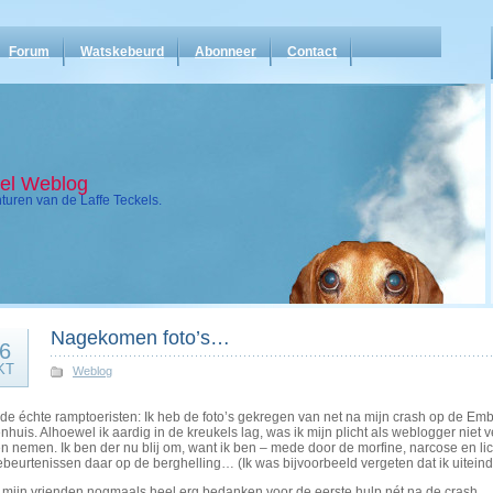
Forum
Watskebeurd
Abonneer
Contact
kel Weblog
uren van de Laffe Teckels.
Nagekomen foto’s…
6
KT
Weblog
de échte ramptoeristen: Ik heb de foto’s gekregen van net na mijn crash op de Emb
nhuis. Alhoewel ik aardig in de kreukels lag, was ik mijn plicht als weblogger niet 
n nemen. Ik ben der nu blij om, want ik ben – mede door de morfine, narcose en li
beurtenissen daar op de berghelling… (Ik was bijvoorbeeld vergeten dat ik uitein
il mijn vrienden nogmaals heel erg bedanken voor de eerste hulp nét na de crash…