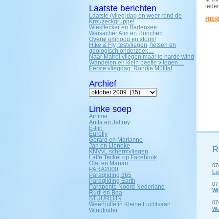
ieder
Laatste berichten
Laatste (vlieg)dag en weer rond de
HIE
Kreuzeckgruppe!
Wiesflecker en Badensee
Waisacher Alm en Hünchen
Overal omhoog en storm!
Hike & Fly, testvliegen, fietsen en
geologisch onderzoek…
Naar Matrei vliegen maar te harde wind
Wandelen en klein beetje vliegen…
Eerste vliegdag: Rondje Mülltal
Archief
Archief
Linke soep
Airtime
Anita en Jeffrey
E-lijn
Eurofly
Gerard en Marianne
Jan en Lieneke
R
KNVvL schermvliegen
Laffe Teckel op Facebook
Olaf en Marian
07
PARA2000
La
Paragliding 365
Paragliding Earth
07
Parapente Noord Nederland
Wi
Rudi en Bea
STUURLIJN
07
Weerbulletin Kleine Luchtvaart
Wa
Windfinder