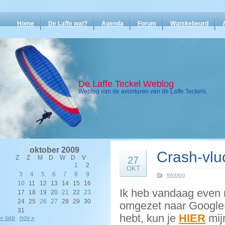
Home
De Laffe wat?
Agenda
Forum
Watskebeurd
De Laffe Teckel Weblog
Weblog van de avonturen van de Laffe Teckels.
oktober 2009
Crash-vlu
Z
Z
M
D
W
D
V
27
1
2
OKT
3
4
5
6
7
8
9
Weblog
10
11
12
13
14
15
16
Ik heb vandaag even 
17
18
19
20
21
22
23
24
25
26
27
28
29
30
omgezet naar Google
31
hebt, kun je
HIER
mij
« sep
nov »