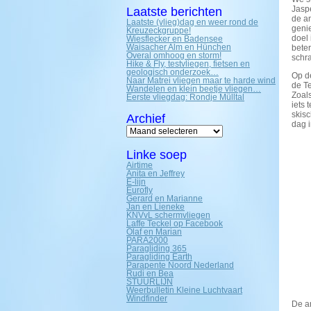
Jaspe
Laatste berichten
de an
Laatste (vlieg)dag en weer rond de
genie
Kreuzeckgruppe!
doel 
Wiesflecker en Badensee
Waisacher Alm en Hünchen
beter
Overal omhoog en storm!
schra
Hike & Fly, testvliegen, fietsen en
geologisch onderzoek…
Op de
Naar Matrei vliegen maar te harde wind
de Te
Wandelen en klein beetje vliegen…
Zoals
Eerste vliegdag: Rondje Mülltal
iets 
skisc
Archief
dag 
Archief
Linke soep
Airtime
Anita en Jeffrey
E-lijn
Eurofly
Gerard en Marianne
Jan en Lieneke
KNVvL schermvliegen
Laffe Teckel op Facebook
Olaf en Marian
PARA2000
Paragliding 365
Paragliding Earth
Parapente Noord Nederland
Rudi en Bea
STUURLIJN
Weerbulletin Kleine Luchtvaart
Windfinder
De a