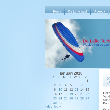
Home
De Laffe wat?
Agenda
De Laffe Tec
Weblog van de avont
januari 2010
Z
Z
M
D
W
D
V
2
1
J
2
3
4
5
6
7
8
9
10
11
12
13
14
15
Het 
16
17
18
19
20
21
22
Vanda
23
24
25
26
27
28
29
skiën
30
31
Korto
« dec
feb »
We s