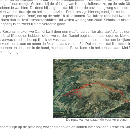
r geeft een rondje. Gisteren bij de afdaling van Köningsleitenspitze, op de rode 38
deren te wachten. Dit deed hij zo goed, dat hij de harde bovenlaag weg schraapt e
ten van het drankje en het mooie uitzicht. De pistes zijn hier erg mooi, lekker breed
is (speciaal voor René) om op de rode 18 uit te komen. Dat lukt zo rond half twee. 
 doen dan in Rosi’s schnitzelshütte!! Dat wisten we nog van 2006. Schnitzels als d
nspartij is het weer tijd om verder te gaan.
 Rosenalm raken we Daniël kwijt door een wat “onduidelijke afspraak”. Aangezien d
ufeltal lift moeten hebben, skiën we verder. Danïel begint een race tegen de klo
 verwacht red hij het op tijd. Ik ski vast naar beneden naar het pension om te kijk
te veel rechts aan en neem de 34a in plaats van de 34. Dat betekent dat ik midden i
hoenen en de latten in de hand, moet lopen. Bekaf kom ik in het pension aan. Met B
in bed gelegen.
De route van vandaag (klik voor vergroting)
nderen zijn op de piste nog wat gaan drinken en komen later ook aan. René en Ka