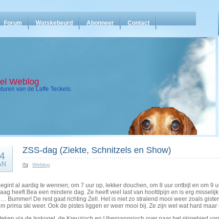
Forum
Watskebeurd
Abonneer
Contact
kel Weblog
uren van de Laffe Teckels.
ZSS-dag (Ziekte, Schnitzels en Show)
4
AN
Weblog
begint al aardig te wennen; om 7 uur op, lekker douchen, om 8 uur ontbijt en om 
ag heeft Bea een mindere dag. Ze heeft veel last van hoofdpijn en is erg misselijk
… Bummer! De rest gaat richting Zell. Het is niet zo stralend mooi weer zoals giste
m prima ski weer. Ook de pistes liggen er weer mooi bij. Ze zijn wel wat hard maar e
teken via de Isskogel, de Kreuzjoch en Ubergangsjoch over naar het skigebied van