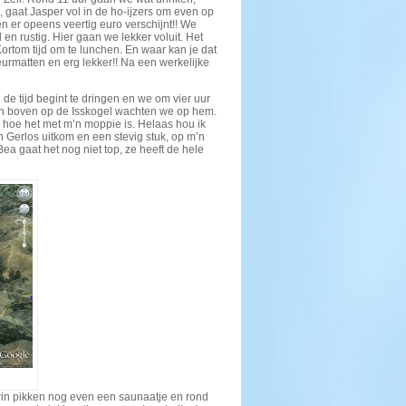
, gaat Jasper vol in de ho-ijzers om even op
n er opeens veertig euro verschijnt!! We
 en rustig. Hier gaan we lekker voluit. Het
Kortom tijd om te lunchen. En waar kan je dat
eurmatten en erg lekker!! Na een werkelijke
e tijd begint te dringen en we om vier uur
k en boven op de Isskogel wachten we op hem.
en hoe het met m’n moppie is. Helaas hou ik
n Gerlos uitkom en een stevig stuk, op m’n
ea gaat het nog niet top, ze heeft de hele
rin pikken nog even een saunaatje en rond