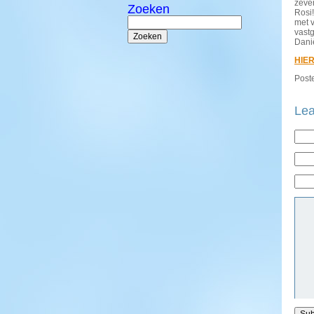
zeven
Zoeken
Rosi!
Zoeken
met v
naar:
vastg
Dani
HIE
Poste
Lea