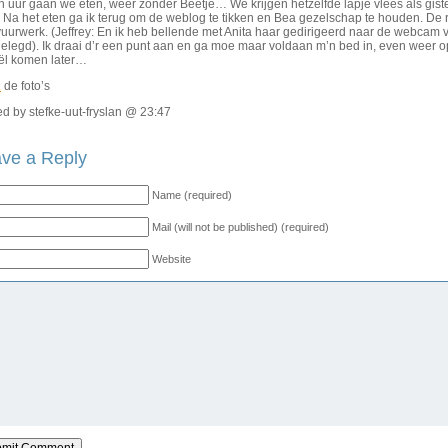
 uur gaan we eten, weer zonder Beetje… We krijgen hetzelfde lapje vlees als giste
 Na het eten ga ik terug om de weblog te tikken en Bea gezelschap te houden. De 
uurwerk. (Jeffrey: En ik heb bellende met Anita haar gedirigeerd naar de webcam 
elegd). Ik draai d’r een punt aan en ga moe maar voldaan m’n bed in, even weer op
ël komen later…
R
de foto’s
d by stefke-uut-fryslan @ 23:47
ve a Reply
Name (required)
Mail (will not be published) (required)
Website