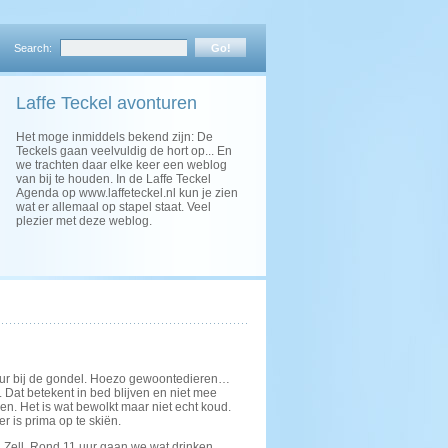
Search:
Laffe Teckel avonturen
Het moge inmiddels bekend zijn: De
Teckels gaan veelvuldig de hort op... En
we trachten daar elke keer een weblog
van bij te houden. In de Laffe Teckel
Agenda op www.laffeteckel.nl kun je zien
wat er allemaal op stapel staat. Veel
plezier met deze weblog.
9 uur bij de gondel. Hoezo gewoontedieren…
. Dat betekent in bed blijven en niet mee
ren. Het is wat bewolkt maar niet echt koud.
r is prima op te skiën.
 Zell. Rond 11 uur gaan we wat drinken,