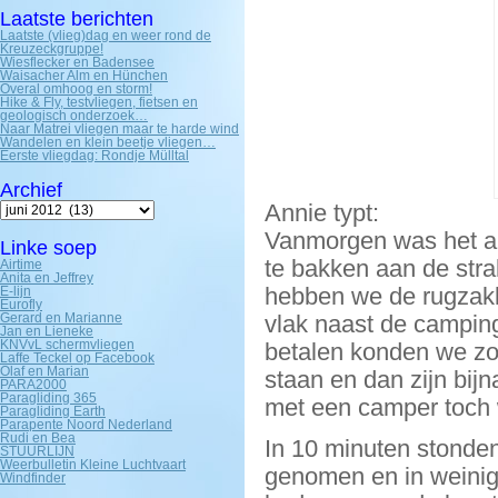
Laatste berichten
Laatste (vlieg)dag en weer rond de
Kreuzeckgruppe!
Wiesflecker en Badensee
Waisacher Alm en Hünchen
Overal omhoog en storm!
Hike & Fly, testvliegen, fietsen en
geologisch onderzoek…
Naar Matrei vliegen maar te harde wind
Wandelen en klein beetje vliegen…
Eerste vliegdag: Rondje Mülltal
Archief
Archief
Annie typt:
Vanmorgen was het al
Linke soep
te bakken aan de stra
Airtime
Anita en Jeffrey
hebben we de rugzakk
E-lijn
Eurofly
Gerard en Marianne
vlak naast de campin
Jan en Lieneke
KNVvL schermvliegen
betalen konden we zo
Laffe Teckel op Facebook
Olaf en Marian
staan en dan zijn bijn
PARA2000
Paragliding 365
met een camper toch 
Paragliding Earth
Parapente Noord Nederland
Rudi en Bea
In 10 minuten stonden
STUURLIJN
Weerbulletin Kleine Luchtvaart
genomen en in weinig
Windfinder