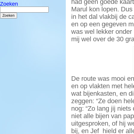
had geen goede kaart 
Zoeken
Marul kon lopen. Dus
Zoeken
naar:
in het dal vlakbij de 
en op een gegeven mo
was wel lekker onder
mij wel over de 30 gr
De route was mooi en
en op vlakten met he
wat bijenkasten, en di
zeggen: “Ze doen hel
nog: “Zo lang jij niet
niet alle bijen van p
uitgesproken, of hij we
bij, en Jef hield er a