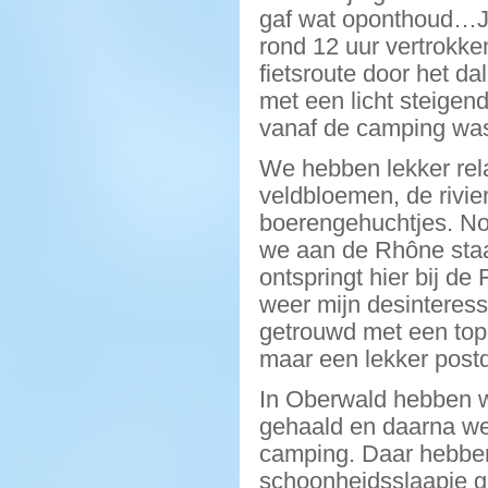
gaf wat oponthoud…Je
rond 12 uur vertrokke
fietsroute door het d
met een licht steigend
vanaf de camping was
We hebben lekker rela
veldbloemen, de rivie
boerengehuchtjes. No
we aan de Rhône staan
ontspringt hier bij de
weer mijn desinteresse
getrouwd met een topog
maar een lekker postd
In Oberwald hebben 
gehaald en daarna wee
camping. Daar hebben
schoonheidsslaapje ge