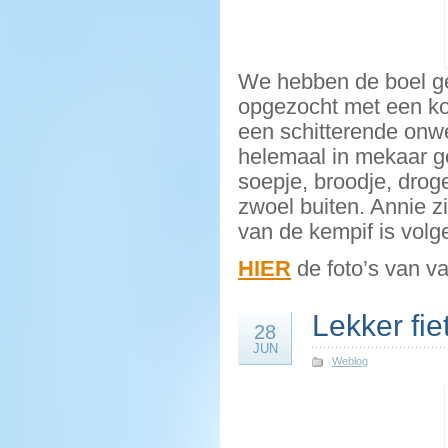
We hebben de boel ge
opgezocht met een ko
een schitterende onw
helemaal in mekaar 
soepje, broodje, droge
zwoel buiten. Annie z
van de kempif is volge
HIER
de foto’s van v
Lekker fi
28
JUN
Weblog