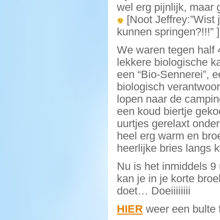
wel erg pijnlijk, maar 
[Noot Jeffrey:”Wist
kunnen springen?!!!” ]
We waren tegen half 4
lekkere biologische 
een “Bio-Sennerei”, e
biologisch verantwoo
lopen naar de campin
een koud biertje geko
uurtjes gerelaxt onde
heel erg warm en broe
heerlijke bries langs
Nu is het inmiddels 9
kan je in je korte br
doet… Doeiiiiiiii
HIER
weer een bulte f