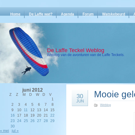
Home
De Laffe wat?
Agenda
Forum
Watskebeurd
De Laffe Teckel Weblog
Weblog van de avonturen van de Laffe Teckels.
juni 2012
Mooie gel
Z
Z
M
D
W
D
V
30
1
JUN
2
3
4
5
6
7
8
Weblog
9
10
11
12
13
14
15
16
17
18
19
20
21
22
23
24
25
26
27
28
29
30
« mei
jul »