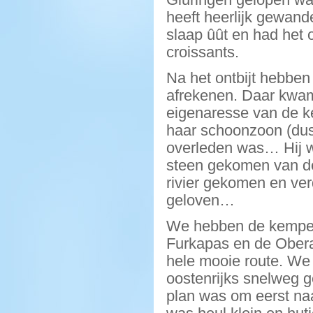
heeft heerlijk gewand
slaap ûût en had het o
croissants.
Na het ontbijt hebbe
afrekenen. Daar kwa
eigenaresse van de ke
haar schoonzoon (du
overleden was… Hij wa
steen gekomen van de 
rivier gekomen en ver
geloven…
We hebben de kempert
Furkapas en de Ober
hele mooie route. We 
oostenrijks snelweg g
plan was om eerst naa