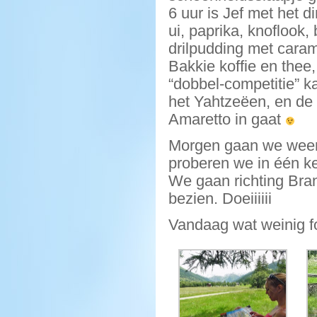
6 uur is Jef met het 
ui, paprika, knoflook
drilpudding met caram
Bakkie koffie en thee
“dobbel-competitie” k
het Yahtzeëen, en de 
Amaretto in gaat
Morgen gaan we weer 
proberen we in één ke
We gaan richting Bra
bezien. Doeiiiiii
Vandaag wat weinig f