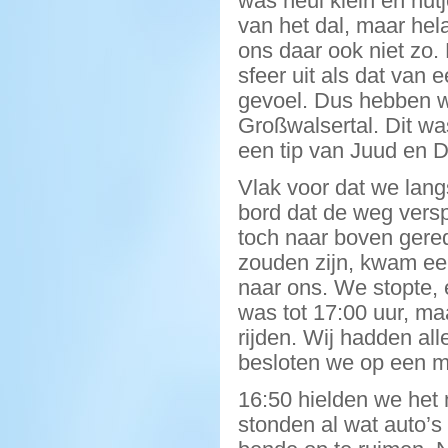
was heul klein en hut
van het dal, maar hel
ons daar ook niet zo.
sfeer uit als dat van
gevoel. Dus hebben we
Großwalsertal. Dit wa
een tip van Juud en 
Vlak voor dat we lan
bord dat de weg versp
toch naar boven gered
zouden zijn, kwam ee
naar ons. We stopte,
was tot 17:00 uur, ma
rijden. Wij hadden all
besloten we op een m
16:50 hielden we het 
stonden al wat auto’s