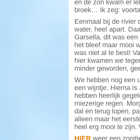
en de zon kwam er lek
broek… Ik zeg: voorta
Eenmaal bij de rivie
water, heel apart. Da
Garsella, dit was een
het bleef maar mooi w
was niet al te best! 
hier kwamen we tegen
minder geworden, gee
We hebben nog een uu
een wijntje. Hierna i
hebben heerlijk geget
miezerige regen. Mor
dal en terug lopen, p
alleen maar het eerste
heel erg mooi te zijn.
HIER
weer een zooitje