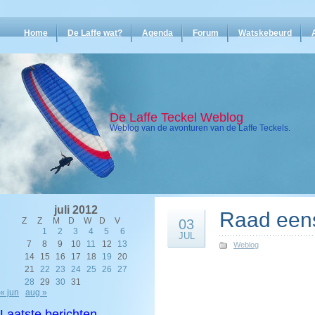
Home
De Laffe wat?
Agenda
Forum
Watskebeurd
De Laffe Teckel Weblog
Weblog van de avonturen van de Laffe Teckels.
juli 2012
Raad een
Z
Z
M
D
W
D
V
03
1
2
3
4
5
6
JUL
7
8
9
10
11
12
13
Weblog
14
15
16
17
18
19
20
21
22
23
24
25
26
27
28
29
30
31
« jun
aug »
Laatste berichten