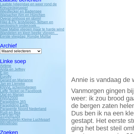
Laatste (vlieg)dag en weer rond de
Kreuzeckgruppe!
Wiesflecker en Badensee
Waisacher Alm en Hünchen
Overal omhoog en storm!
Hike & Fly, testvliegen, fietsen en
geologisch onderzoek…
Naar Matrei vliegen maar te harde wind
Wandelen en klein beetje vliegen…
Eerste vliegdag: Rondje Mülltal
Archief
Archief
Linke soep
Airtime
Anita en Jeffrey
E-lijn
Eurofly
Annie is vandaag de
Gerard en Marianne
Jan en Lieneke
KNVvL schermvliegen
Vanmorgen gingen bij 
Laffe Teckel op Facebook
Olaf en Marian
weer: ik zou brood ga
PARA2000
Paragliding 365
de bergen zaten hele
Paragliding Earth
Parapente Noord Nederland
Dus ben ik na een klein
Rudi en Bea
STUURLIJN
gestapt. Het eerste s
Weerbulletin Kleine Luchtvaart
Windfinder
ging het best steil 
Zoeken