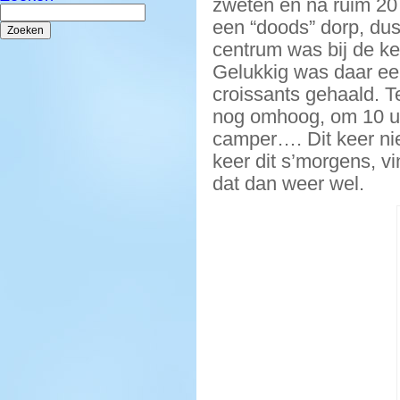
zweten en na ruim 20 
Zoeken
naar:
een “doods” dorp, dus 
centrum was bij de k
Gelukkig was daar ee
croissants gehaald. 
nog omhoog, om 10 uu
camper…. Dit keer nie
keer dit s’morgens, vi
dat dan weer wel.