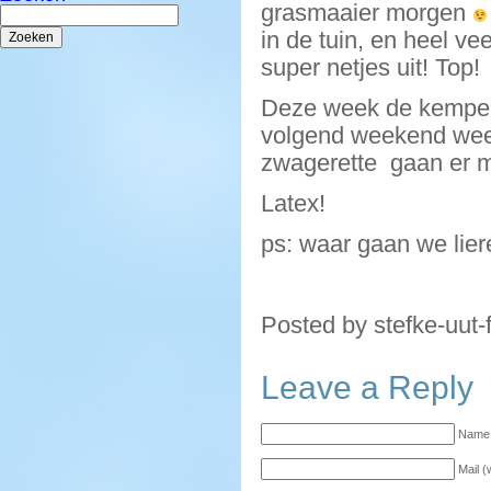
grasmaaier morgen
Zoeken
naar:
in de tuin, en heel ve
super netjes uit! Top!
Deze week de kempert
volgend weekend weer
zwagerette gaan er 
Latex!
ps: waar gaan we lie
Posted by stefke-uut-
Leave a Reply
Name 
Mail (