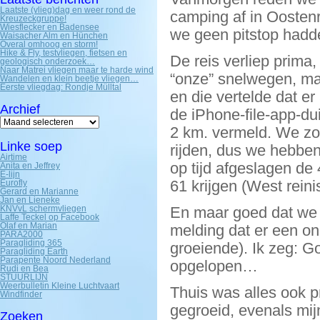
Laatste (vlieg)dag en weer rond de
camping af in Oostenr
Kreuzeckgruppe!
Wiesflecker en Badensee
we geen pitstop hadd
Waisacher Alm en Hünchen
Overal omhoog en storm!
Hike & Fly, testvliegen, fietsen en
De reis verliep prima
geologisch onderzoek…
Naar Matrei vliegen maar te harde wind
“onze” snelwegen, ma
Wandelen en klein beetje vliegen…
Eerste vliegdag: Rondje Mülltal
en die vertelde dat e
Archief
de iPhone-file-app-du
Archief
2 km. vermeld. We zo
Linke soep
rijden, dus we hebben
Airtime
op tijd afgeslagen d
Anita en Jeffrey
E-lijn
61 krijgen (West reini
Eurofly
Gerard en Marianne
Jan en Lieneke
KNVvL schermvliegen
En maar goed dat we 
Laffe Teckel op Facebook
Olaf en Marian
melding dat er een on
PARA2000
Paragliding 365
groeiende). Ik zeg: 
Paragliding Earth
Parapente Noord Nederland
opgelopen…
Rudi en Bea
STUURLIJN
Weerbulletin Kleine Luchtvaart
Thuis was alles ook p
Windfinder
gegroeid, evenals mi
Zoeken