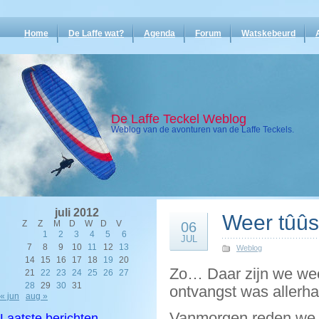
Home
De Laffe wat?
Agenda
Forum
Watskebeurd
De Laffe Teckel Weblog
Weblog van de avonturen van de Laffe Teckels.
juli 2012
Weer tûûs
Z
Z
M
D
W
D
V
06
1
2
3
4
5
6
JUL
7
8
9
10
11
12
13
Weblog
14
15
16
17
18
19
20
Zo… Daar zijn we wee
21
22
23
24
25
26
27
28
29
30
31
ontvangst was allerhar
« jun
aug »
Vanmorgen reden we i
Laatste berichten