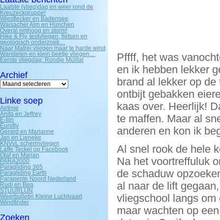
Laatste (vlieg)dag en weer rond de
Kreuzeckgruppe!
Wiesflecker en Badensee
Waisacher Alm en Hünchen
Overal omhoog en storm!
Hike & Fly, testvliegen, fietsen en
geologisch onderzoek…
Naar Matrei vliegen maar te harde wind
Wandelen en klein beetje vliegen…
Pffff, het was vanoch
Eerste vliegdag: Rondje Mülltal
en ik hebben lekker 
Archief
brand al lekker op de 
Archief
ontbijt gebakken eier
Linke soep
kaas over. Heerlijk! D
Airtime
Anita en Jeffrey
te maffen. Maar al sn
E-lijn
Eurofly
anderen en kon ik begi
Gerard en Marianne
Jan en Lieneke
KNVvL schermvliegen
Al snel rook de hele
Laffe Teckel op Facebook
Olaf en Marian
Na het voortreffuluk o
PARA2000
Paragliding 365
de schaduw opzoeken,
Paragliding Earth
Parapente Noord Nederland
al naar de lift gegaan
Rudi en Bea
STUURLIJN
vliegschool langs om 
Weerbulletin Kleine Luchtvaart
Windfinder
maar wachten op een 
Zoeken