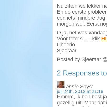
Nu zitten we lekker n
En de eerste probleem
een iets mindere dag
morgen wel. Eerst nog
O ja, het was vandaa
Voor foto’ s …. klik
H
Cheerio,
Sjeeraar
Posted by Sjeeraar @
2 Responses t
annie
Says:
juli 24th, 2012 at 21:18
Hmmm, ik ben best jalo
gezellig uit! Maar da