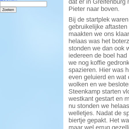
dat er in Greifenburg
Zoeken
naar:
Pieter naar boven.
Bij de startplek waren
gebruikelijke aftaste
maakten we ons klaar 
helaas was het boterz
stonden we dan ook we
iedereen de boel had
we nog koffie gedron
spazieren. Hier was 
even geluierd en wat 
wolken en we besloten
Steenkamp starten vlo
westkant gestart en 
nu stonden we helaas
welletjes. Nadat de s
biertje gepakt. Het w
maar wel errug gezell