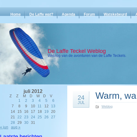
Home
De Laffe wat?
Agenda
Forum
Watskebeurd
De Laffe Teckel Weblog
Weblog van de avonturen van de Laffe Teckels.
juli 2012
Warm, wa
Z
Z
M
D
W
D
V
24
1
2
3
4
5
6
JUL
7
8
9
10
11
12
13
Weblog
14
15
16
17
18
19
20
21
22
23
24
25
26
27
28
29
30
31
« jun
aug »
Laatste berichten