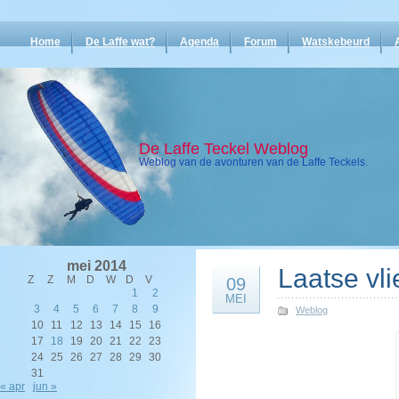
Home
De Laffe wat?
Agenda
Forum
Watskebeurd
De Laffe Teckel Weblog
Weblog van de avonturen van de Laffe Teckels.
mei 2014
Laatse vl
Z
Z
M
D
W
D
V
09
1
2
MEI
3
4
5
6
7
8
9
Weblog
10
11
12
13
14
15
16
17
18
19
20
21
22
23
24
25
26
27
28
29
30
31
« apr
jun »