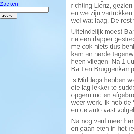
Zoeken
richting Lienz, gezie
Zoeken
en we zijn vertrokke
naar:
wel wat laag. De rest
Uiteindelijk moest Ba
na een dapper gestred
me ook niets dus ben
kam en harde tegenwin
heen vliegen. Na 1 uu
Bart en Bruggenkamp 
’s Middags hebben we
die lag lekker te sud
opgeruimd en afgebro
weer werk. Ik heb de
en de auto vast volg
Na nog veul meer ha
en gaan eten in het r