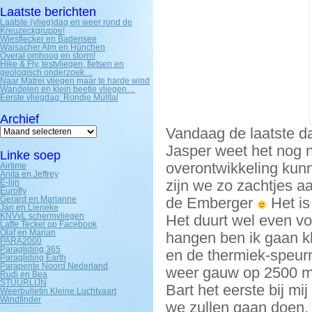
Laatste berichten
Laatste (vlieg)dag en weer rond de
Kreuzeckgruppe!
Wiesflecker en Badensee
Waisacher Alm en Hünchen
Overal omhoog en storm!
Hike & Fly, testvliegen, fietsen en
geologisch onderzoek…
Naar Matrei vliegen maar te harde wind
Wandelen en klein beetje vliegen…
Eerste vliegdag: Rondje Mülltal
Archief
Archief
Vandaag de laatste 
Jasper weet het nog n
Linke soep
overontwikkeling kunn
Airtime
Anita en Jeffrey
zijn we zo zachtjes 
E-lijn
Eurofly
Gerard en Marianne
de Emberger
Het is
Jan en Lieneke
KNVvL schermvliegen
Het duurt wel even vo
Laffe Teckel op Facebook
Olaf en Marian
hangen ben ik gaan k
PARA2000
Paragliding 365
en de thermiek-speurn
Paragliding Earth
Parapente Noord Nederland
weer gauw op 2500 me
Rudi en Bea
STUURLIJN
Bart het eerste bij mi
Weerbulletin Kleine Luchtvaart
Windfinder
we zullen gaan doen. 