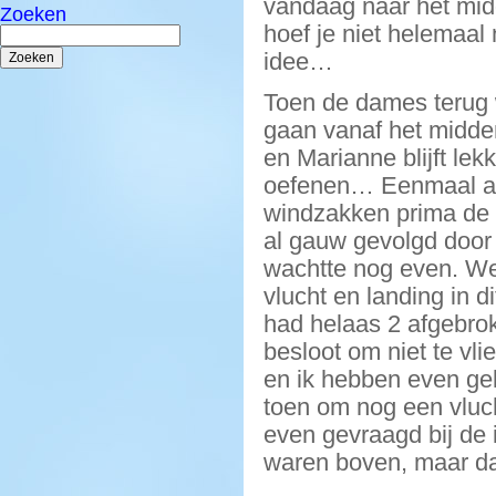
vandaag naar het midd
Zoeken
hoef je niet helemaal
Zoeken
naar:
idee…
Toen de dames terug 
gaan vanaf het midde
en Marianne blijft le
oefenen… Eenmaal aa
windzakken prima de lu
al gauw gevolgd door 
wachtte nog even. We
vlucht en landing in 
had helaas 2 afgebrok
besloot om niet te vl
en ik hebben even ge
toen om nog een vluc
even gevraagd bij de 
waren boven, maar da