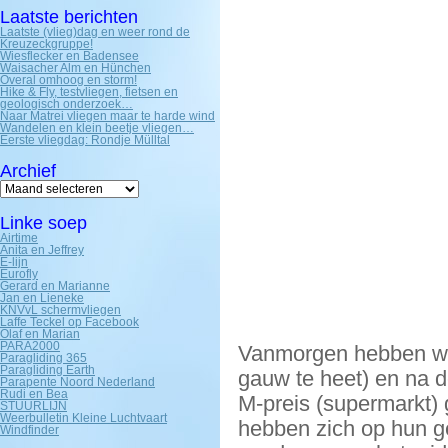
Laatste berichten
Laatste (vlieg)dag en weer rond de
Kreuzeckgruppe!
Wiesflecker en Badensee
Waisacher Alm en Hünchen
Overal omhoog en storm!
Hike & Fly, testvliegen, fietsen en
geologisch onderzoek…
Naar Matrei vliegen maar te harde wind
Wandelen en klein beetje vliegen…
Eerste vliegdag: Rondje Mülltal
Archief
Archief
Linke soep
Airtime
Anita en Jeffrey
E-lijn
Eurofly
Gerard en Marianne
Jan en Lieneke
KNVvL schermvliegen
Laffe Teckel op Facebook
Olaf en Marian
PARA2000
Vanmorgen hebben we h
Paragliding 365
Paragliding Earth
gauw te heet) en na d
Parapente Noord Nederland
Rudi en Bea
M-preis (supermarkt)
STUURLIJN
Weerbulletin Kleine Luchtvaart
hebben zich op hun g
Windfinder