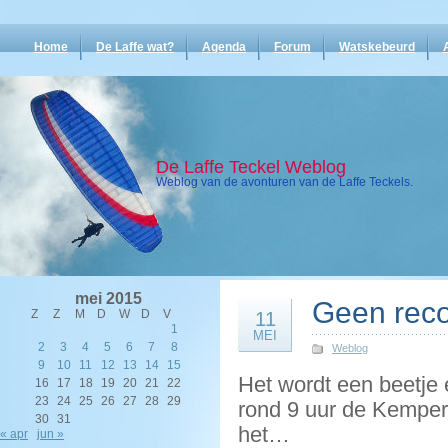
Home
De Laffe wat?
Agenda
Forum
Watskebeurd
De Laffe Teckel Weblog
Weblog van de avonturen van de Laffe Teckels.
mei 2015
Geen reco
Z
Z
M
D
W
D
V
11
1
MEI
2
3
4
5
6
7
8
Weblog
9
10
11
12
13
14
15
Het wordt een beetje 
16
17
18
19
20
21
22
23
24
25
26
27
28
29
rond 9 uur de Kempert
30
31
het…
« apr
jun »