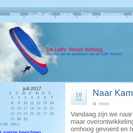
Home
De Laffe wat?
Agenda
Forum
Watskebeurd
De Laffe Teckel Weblog
Weblog van de avonturen van de Laffe Teckels.
juli 2017
Naar Ka
Z
Z
M
D
W
D
V
18
1
2
3
4
5
6
7
JUL
8
9
10
11
12
13
14
Weblog
15
16
17
18
19
20
21
Vandaag zijn we naa
22
23
24
25
26
27
28
29
30
31
maar overontwikkeling 
« jun
sep »
omhoog gevoerd en heb
Laatste berichten