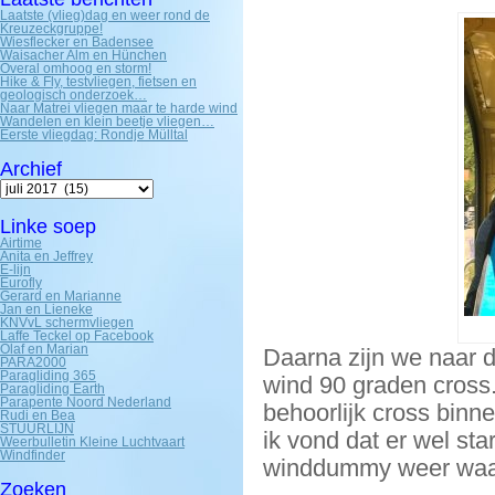
Laatste (vlieg)dag en weer rond de
Kreuzeckgruppe!
Wiesflecker en Badensee
Waisacher Alm en Hünchen
Overal omhoog en storm!
Hike & Fly, testvliegen, fietsen en
geologisch onderzoek…
Naar Matrei vliegen maar te harde wind
Wandelen en klein beetje vliegen…
Eerste vliegdag: Rondje Mülltal
Archief
Archief
Linke soep
Airtime
Anita en Jeffrey
E-lijn
Eurofly
Gerard en Marianne
Jan en Lieneke
KNVvL schermvliegen
Laffe Teckel op Facebook
Olaf en Marian
Daarna zijn we naar d
PARA2000
Paragliding 365
wind 90 graden cross
Paragliding Earth
Parapente Noord Nederland
behoorlijk cross binn
Rudi en Bea
STUURLIJN
ik vond dat er wel st
Weerbulletin Kleine Luchtvaart
Windfinder
winddummy weer waa
Zoeken