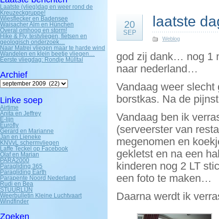
Laatste (vlieg)dag en weer rond de
Kreuzeckgruppe!
laatste da
Wiesflecker en Badensee
20
Waisacher Alm en Hünchen
Overal omhoog en storm!
SEP
Hike & Fly, testvliegen, fietsen en
Weblog
geologisch onderzoek…
Naar Matrei vliegen maar te harde wind
Wandelen en klein beetje vliegen…
god zij dank… nog 1 
Eerste vliegdag: Rondje Mülltal
naar nederland…
Archief
Archief
Vandaag weer slecht 
borstkas. Na de pijnst
Linke soep
Airtime
Anita en Jeffrey
Vandaag ben ik verras
E-lijn
Eurofly
(serveerster van res
Gerard en Marianne
Jan en Lieneke
megenomen en koekje
KNVvL schermvliegen
Laffe Teckel op Facebook
gekletst en na een hal
Olaf en Marian
PARA2000
kinderen nog 2 LT sti
Paragliding 365
Paragliding Earth
een foto te maken…
Parapente Noord Nederland
Rudi en Bea
STUURLIJN
Daarna werdt ik verra
Weerbulletin Kleine Luchtvaart
Windfinder
Zoeken