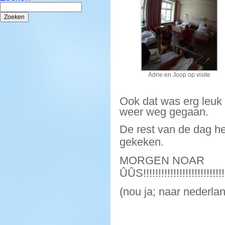
Zoeken
naar:
Adrie en Joop op visite
Ook dat was erg leuk n
weer weg gegaan.
De rest van de dag he
gekeken.
MORGEN NOAR
ÛÛS!!!!!!!!!!!!!!!!!!!!!!!!!!!!!!
(nou ja; naar nederla