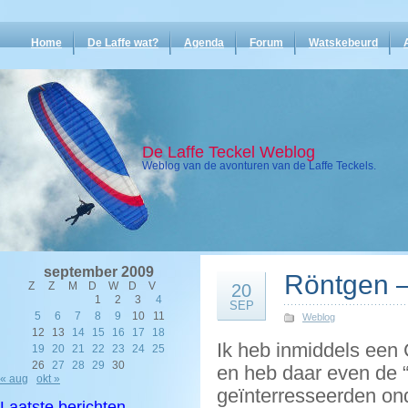
Home
De Laffe wat?
Agenda
Forum
Watskebeurd
De Laffe Teckel Weblog
Weblog van de avonturen van de Laffe Teckels.
september 2009
Röntgen –
Z
Z
M
D
W
D
V
20
1
2
3
4
SEP
5
6
7
8
9
10
11
Weblog
12
13
14
15
16
17
18
Ik heb inmiddels een
19
20
21
22
23
24
25
26
27
28
29
30
en heb daar even de “
« aug
okt »
geïnterresseerden ond
Laatste berichten