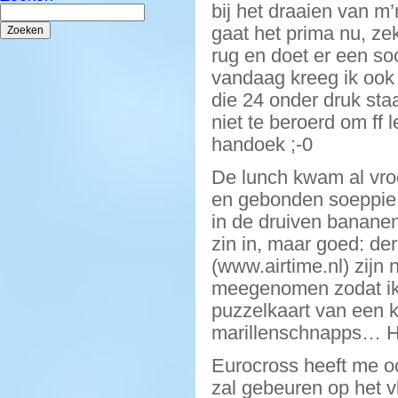
bij het draaien van m
Zoeken
naar:
gaat het prima nu, zek
rug en doet er een soo
vandaag kreeg ik ook 
die 24 onder druk st
niet te beroerd om ff
handoek ;-0
De lunch kwam al vro
en gebonden soeppie 
in de druiven bananen
zin in, maar goed: de
(www.airtime.nl) zijn
meegenomen zodat ik 
puzzelkaart van een 
marillenschnapps… Hé
Eurocross heeft me oo
zal gebeuren op het 