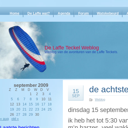
Home
De Laffe wat?
Agenda
Forum
Watskebeurd
De Laffe Teckel Weblog
Weblog van de avonturen van de Laffe Teckels.
september 2009
de achtste
Z
Z
M
D
W
D
V
15
1
2
3
4
SEP
5
6
7
8
9
10
11
Weblog
12
13
14
15
16
17
18
dinsdag 15 september
19
20
21
22
23
24
25
26
27
28
29
30
« aug
okt »
ik heb het tot 5:30 
m’n harzes. veel wak
Laatste berichten