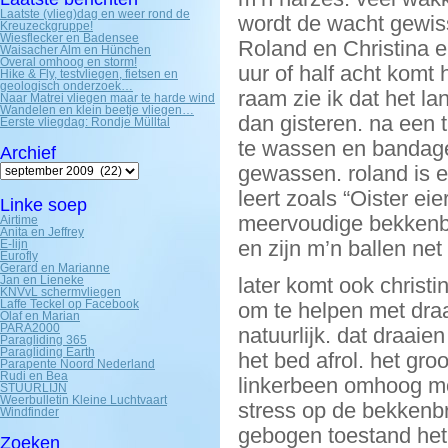
Laatste (vlieg)dag en weer rond de
wordt de wacht gewiss
Kreuzeckgruppe!
Wiesflecker en Badensee
Roland en Christina 
Waisacher Alm en Hünchen
Overal omhoog en storm!
uur of half acht komt h
Hike & Fly, testvliegen, fietsen en
geologisch onderzoek…
raam zie ik dat het la
Naar Matrei vliegen maar te harde wind
Wandelen en klein beetje vliegen…
dan gisteren. na een 
Eerste vliegdag: Rondje Mülltal
te wassen en bandages
Archief
Archief
gewassen. roland is e
leert zoals “Oister ei
Linke soep
meervoudige bekkenbr
Airtime
Anita en Jeffrey
en zijn m’n ballen ne
E-lijn
Eurofly
Gerard en Marianne
Jan en Lieneke
later komt ook christin
KNVvL schermvliegen
Laffe Teckel op Facebook
om te helpen met dra
Olaf en Marian
PARA2000
natuurlijk. dat draaien
Paragliding 365
Paragliding Earth
het bed afrol. het gro
Parapente Noord Nederland
Rudi en Bea
linkerbeen omhoog mo
STUURLIJN
Weerbulletin Kleine Luchtvaart
stress op de bekkenbr
Windfinder
gebogen toestand het 
Zoeken