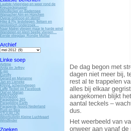
Laatste (vlieg)dag en weer rond de
Kreuzeckgruppe!
Wiesflecker en Badensee
Waisacher Alm en Hünchen
Overal omhoog en storm!
Hike & Fly, testvliegen, fietsen en
geologisch onderzoek…
Naar Matrei vliegen maar te harde wind
Wandelen en klein beetje vliegen…
Eerste vliegdag: Rondje Mülltal
Archief
Archief
Linke soep
Airtime
De dag begon met stre
Anita en Jeffrey
E-lijn
dagen niet meer bij, t
Eurofly
Gerard en Marianne
rest al te trappelen 
Jan en Lieneke
KNVvL schermvliegen
alles bij elkaar gegri
Laffe Teckel op Facebook
Olaf en Marian
aangekomen blijkt het 
PARA2000
Paragliding 365
aantal teckels – wach
Paragliding Earth
Parapente Noord Nederland
dus.
Rudi en Bea
STUURLIJN
Weerbulletin Kleine Luchtvaart
Het weerbeeld van va
Windfinder
onweer aan vanaf de
Zoeken