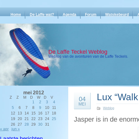
Home
De Laffe wat?
Agenda
Forum
Watskebeurd
De Laffe Teckel Weblog
Weblog van de avonturen van de Laffe Teckels.
mei 2012
Lux “Walk
Z
Z
M
D
W
D
V
04
1
2
3
4
MEI
5
6
7
8
9
10
11
Weblog
12
13
14
15
16
17
18
Jasper is in de enorme
19
20
21
22
23
24
25
26
27
28
29
30
31
« apr
jun »
Laatste berichten