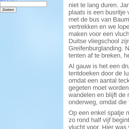
Zoeken
niet te lang duren. J
naar:
plaats is een busritj
met de bus van Baumg
vertrekken en we lope
maken voor een vlucht
Duitse vliegschool zij
Greifenburglanding. N
tenten af te breken, 
Al gauw is het een dr
tentdoeken door de luc
omdat een aantal teck
gegeten moet worden.
wandelen en blijft de
onderweg, omdat die 
Op een enkel spatje 
zo rond half vijf begin
vlucht voor. Hier was