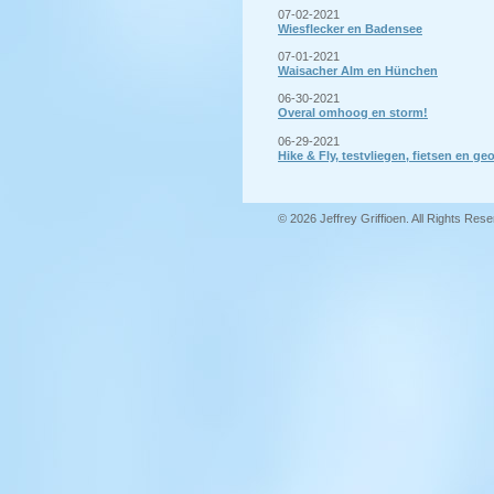
07-02-2021
Wiesflecker en Badensee
07-01-2021
Waisacher Alm en Hünchen
06-30-2021
Overal omhoog en storm!
06-29-2021
Hike & Fly, testvliegen, fietsen en 
© 2026 Jeffrey Griffioen. All Rights Res