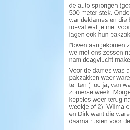
de auto sprongen (gec
500 meter stek. Onde
wandeldames en die bl
toeval wat je niet voo
lagen ook hun pakzak
Boven aangekomen za
we met ons zessen na
namiddagvlucht maken
Voor de dames was dit
pakzakken weer waren
tenten (nou ja, van wa
zomerse week. Morge
koppies weer terug na
weekje of 2), Wilma en
en Dirk want die war
daarna rusten voor 