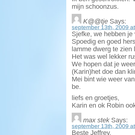
mijn schoonzus.
K@@tje
Says:
september 13th, 2009 at
Sjefke, we hebben je 
Spoedig en goed herst
lamme dwerg te zien l
Het was wel lekker r
We hopen dat je weer 
(Karin)het doe dan kl
Mei bint wie weer van 
be.
liefs en groetjes,
Karin en ok Robin ook
max stek
Says:
september 13th, 2009 at
Beste Jeffrey,