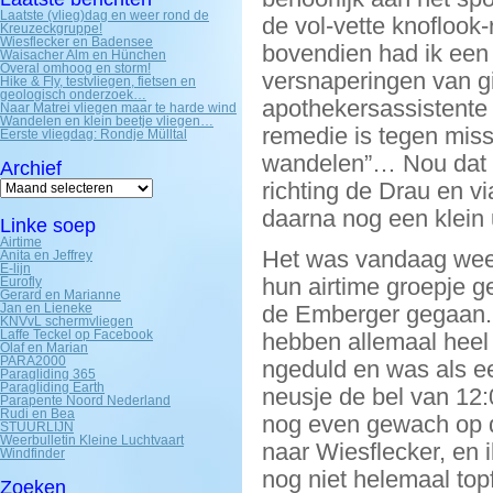
Laatste (vlieg)dag en weer rond de
de vol-vette knoflook
Kreuzeckgruppe!
Wiesflecker en Badensee
bovendien had ik een 
Waisacher Alm en Hünchen
Overal omhoog en storm!
versnaperingen van gi
Hike & Fly, testvliegen, fietsen en
geologisch onderzoek…
apothekersassistente 
Naar Matrei vliegen maar te harde wind
Wandelen en klein beetje vliegen…
remedie is tegen miss
Eerste vliegdag: Rondje Mülltal
wandelen”… Nou dat h
Archief
Archief
richting de Drau en v
daarna nog een klein 
Linke soep
Airtime
Het was vandaag weer
Anita en Jeffrey
E-lijn
hun airtime groepje g
Eurofly
Gerard en Marianne
Jan en Lieneke
de Emberger gegaan. 
KNVvL schermvliegen
Laffe Teckel op Facebook
hebben allemaal heel 
Olaf en Marian
PARA2000
ngeduld en was als eer
Paragliding 365
Paragliding Earth
neusje de bel van 12:
Parapente Noord Nederland
Rudi en Bea
nog even gewach op d
STUURLIJN
Weerbulletin Kleine Luchtvaart
naar Wiesflecker, en 
Windfinder
nog niet helemaal topf
Zoeken