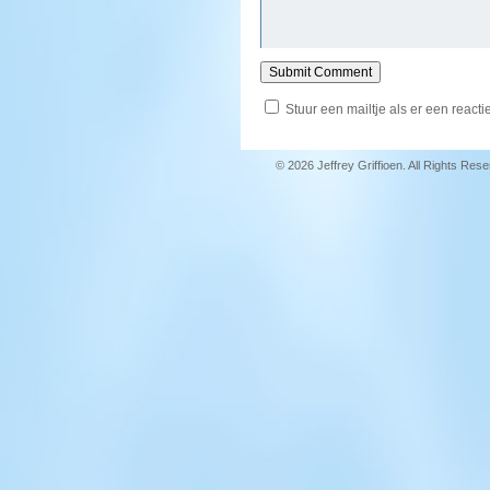
Stuur een mailtje als er een reactie
© 2026 Jeffrey Griffioen. All Rights Res