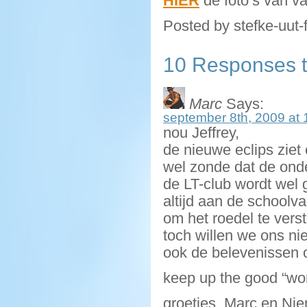
HIER
de foto’s van v
Posted by stefke-uut-
10 Responses t
Marc
Says:
september 8th, 2009 at 
nou Jeffrey,
de nieuwe eclips ziet 
wel zonde dat de onde
de LT-club wordt wel 
altijd aan de schoolva
om het roedel te vers
toch willen we ons nie
ook de belevenissen o
keep up the good “wo
groetjes, Marc en Ni