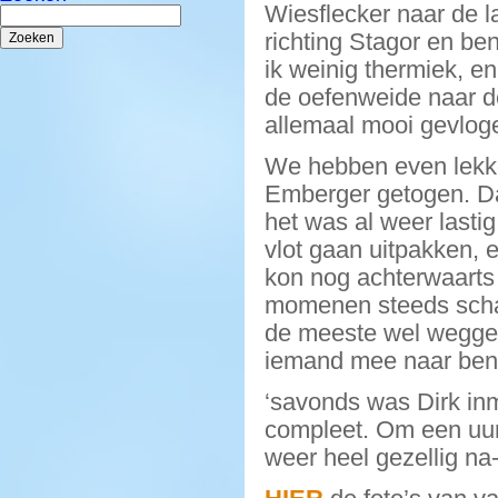
Wiesflecker naar de 
Zoeken
naar:
richting Stagor en b
ik weinig thermiek, e
de oefenweide naar de
allemaal mooi gevloge
We hebben even lekker
Emberger getogen. Da
het was al weer lastig
vlot gaan uitpakken, 
kon nog achterwaarts
momenen steeds schaar
de meeste wel wegge
iemand mee naar ben
‘savonds was Dirk inm
compleet. Om een uur
weer heel gezellig na