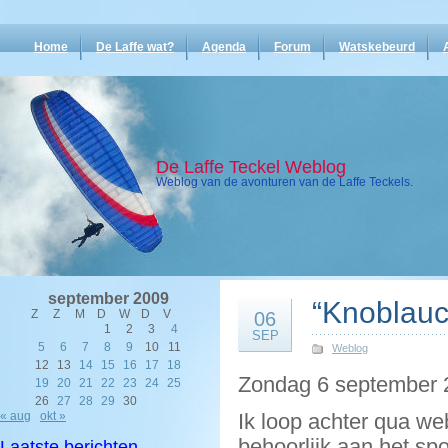
Home
De Laffe wat?
Agenda
Forum
Watskebeurd
De Laffe Teckel Weblog
Weblog van de avonturen van de Laffe Teckels.
september 2009
“Knoblauc
Z
Z
M
D
W
D
V
06
1
2
3
4
SEP
5
6
7
8
9
10
11
Weblog
12
13
14
15
16
17
18
Zondag 6 september 
19
20
21
22
23
24
25
26
27
28
29
30
« aug
okt »
Ik loop achter qua we
behoorlijk aan het sp
Laatste berichten