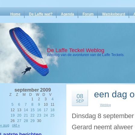
Home
De Laffe wat?
Agenda
Forum
Watskebeurd
De Laffe Teckel Weblog
Weblog van de avonturen van de Laffe Teckels.
september 2009
een dag o
Z
Z
M
D
W
D
V
08
1
2
3
4
SEP
5
6
7
8
9
10
11
Weblog
12
13
14
15
16
17
18
Dinsdag 8 september
19
20
21
22
23
24
25
26
27
28
29
30
« aug
okt »
Gerard neemt alweer 
Laatste berichten