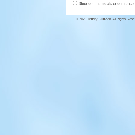
Stuur een mailtje als er een reactie
© 2026 Jeffrey Griffioen. All Rights Res