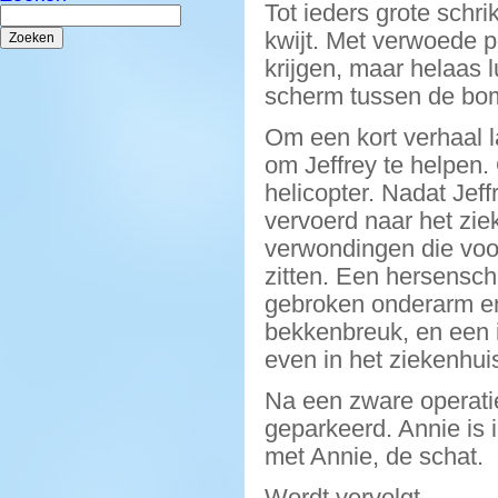
Tot ieders grote schr
Zoeken
naar:
kwijt. Met verwoede p
krijgen, maar helaas l
scherm tussen de bo
Om een kort verhaal 
om Jeffrey te helpen.
helicopter. Nadat Jeff
vervoerd naar het ziek
verwondingen die voor
zitten. Een hersensc
gebroken onderarm en
bekkenbreuk, en een i
even in het ziekenhui
Na een zware operatie
geparkeerd. Annie is 
met Annie, de schat.
Wordt vervolgt…