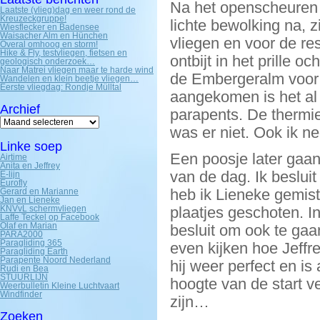
Na het openscheuren 
Laatste (vlieg)dag en weer rond de
Kreuzeckgruppe!
lichte bewolking na, z
Wiesflecker en Badensee
Waisacher Alm en Hünchen
vliegen en voor de re
Overal omhoog en storm!
Hike & Fly, testvliegen, fietsen en
ontbijt in het prille 
geologisch onderzoek…
Naar Matrei vliegen maar te harde wind
de Embergeralm voor d
Wandelen en klein beetje vliegen…
Eerste vliegdag: Rondje Mülltal
aangekomen is het al l
Archief
parapents. De thermie
Archief
was er niet. Ook ik ne
Linke soep
Een poosje later gaa
Airtime
Anita en Jeffrey
van de dag. Ik beslui
E-lijn
Eurofly
heb ik Lieneke gemist
Gerard en Marianne
Jan en Lieneke
KNVvL schermvliegen
plaatjes geschoten. In
Laffe Teckel op Facebook
Olaf en Marian
besluit om ook te gaa
PARA2000
Paragliding 365
even kijken hoe Jeffrey
Paragliding Earth
Parapente Noord Nederland
hij weer perfect en is
Rudi en Bea
STUURLIJN
hoogte van de start v
Weerbulletin Kleine Luchtvaart
Windfinder
zijn…
Zoeken