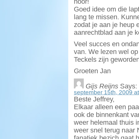
hoor!
Goed idee om die lapt
lang te missen. Kunnen
zodat je aan je heup 
aanrechtblad aan je k
Veel succes en ondank
van. We lezen wel op 
Teckels zijn geworden
Groeten Jan
Gijs Reijns
Says:
september 15th, 2009 at
Beste Jeffrey,
Elkaar alleen een paa
ook de binnenkant van
weer helemaal thuis in
weer snel terug naar N
fanatiek bezich gaat h