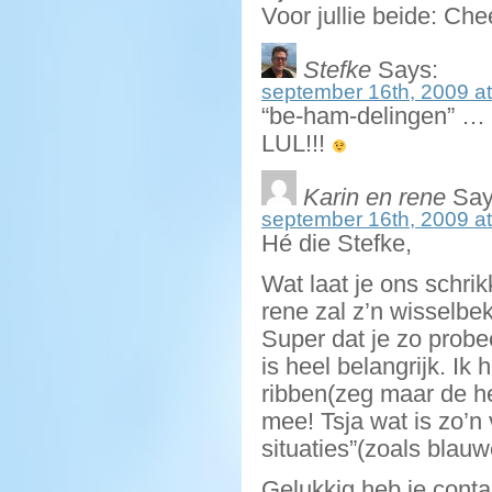
Voor jullie beide: Che
Stefke
Says:
september 16th, 2009 at
“be-ham-delingen” 
LUL!!!
Karin en rene
Say
september 16th, 2009 at
Hé die Stefke,
Wat laat je ons schri
rene zal z’n wisselb
Super dat je zo probe
is heel belangrijk. Ik
ribben(zeg maar de he
mee! Tsja wat is zo’n
situaties”(zoals blau
Gelukkig heb je conta