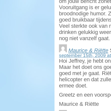
om jouw bericht zonet
Vooruitgang is er gelu
broodnodige humor. Zoa
goed bruikbaar tijde
Veel sterkte ook van
drinken gelukkig weer
nog niet vanzelf gaat.
Maurice & Riëtte
september 15th, 2009 at
Hoi Jeffrey, je hebt o
Maar het doet ons goe
goed met je gaat. Riët
helicopter en dat zull
ermee doet.
Greetz en een voorspo
Maurice & Riëtte