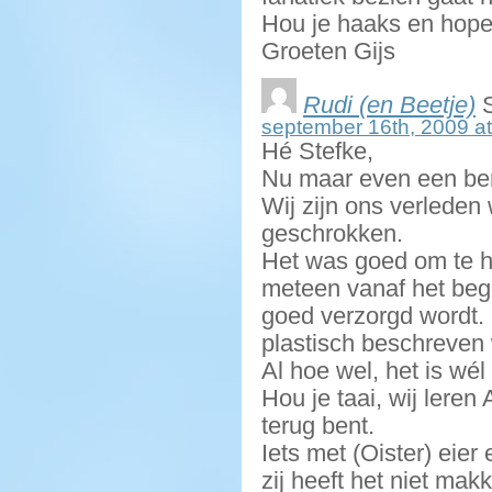
Hou je haaks en hopel
Groeten Gijs
Rudi (en Beetje)
S
september 16th, 2009 at
Hé Stefke,
Nu maar even een ber
Wij zijn ons verleden 
geschrokken.
Het was goed om te ho
meteen vanaf het beg
goed verzorgd wordt
plastisch beschreve
Al hoe wel, het is wél
Hou je taai, wij leren
terug bent.
Iets met (Oister) ei
zij heeft het niet makk