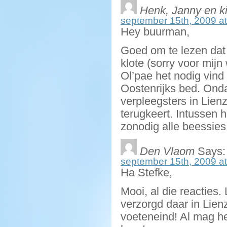
Henk, Janny en k
september 15th, 2009 at
Hey buurman,
Goed om te lezen dat j
klote (sorry voor mij
Ol’pae het nodig vind 
Oostenrijks bed. Onda
verpleegsters in Lien
terugkeert. Intussen 
zonodig alle beessies
Den Vlaom
Says:
september 15th, 2009 at
Ha Stefke,
Mooi, al die reacties
verzorgd daar in Lien
voeteneind! Al mag het