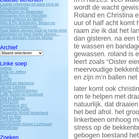
Laatste (vlieg)dag en weer rond de
wordt de wacht gewiss
Kreuzeckgruppe!
Wiesflecker en Badensee
Roland en Christina 
Waisacher Alm en Hünchen
Overal omhoog en storm!
uur of half acht komt h
Hike & Fly, testvliegen, fietsen en
geologisch onderzoek…
raam zie ik dat het la
Naar Matrei vliegen maar te harde wind
Wandelen en klein beetje vliegen…
dan gisteren. na een 
Eerste vliegdag: Rondje Mülltal
te wassen en bandages
Archief
Archief
gewassen. roland is e
leert zoals “Oister ei
Linke soep
meervoudige bekkenbr
Airtime
Anita en Jeffrey
en zijn m’n ballen ne
E-lijn
Eurofly
Gerard en Marianne
Jan en Lieneke
later komt ook christin
KNVvL schermvliegen
Laffe Teckel op Facebook
om te helpen met dra
Olaf en Marian
PARA2000
natuurlijk. dat draaien
Paragliding 365
Paragliding Earth
het bed afrol. het gro
Parapente Noord Nederland
Rudi en Bea
linkerbeen omhoog mo
STUURLIJN
Weerbulletin Kleine Luchtvaart
stress op de bekkenbr
Windfinder
gebogen toestand het 
Zoeken