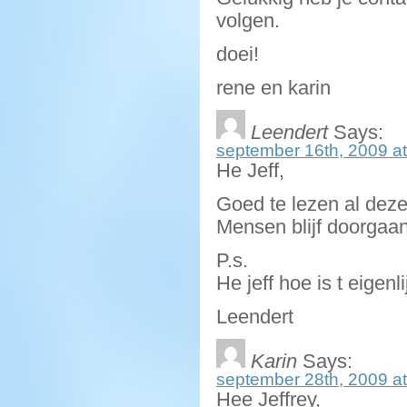
volgen.
doei!
rene en karin
Leendert
Says:
september 16th, 2009 at
He Jeff,
Goed te lezen al deze
Mensen blijf doorgaan
P.s.
He jeff hoe is t eigen
Leendert
Karin
Says:
september 28th, 2009 at
Hee Jeffrey,