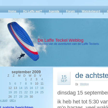
Home
De Laffe wat?
Agenda
Forum
Watskebeurd
De Laffe Teckel Weblog
Weblog van de avonturen van de Laffe Teckels.
september 2009
de achtste
Z
Z
M
D
W
D
V
15
1
2
3
4
SEP
5
6
7
8
9
10
11
Weblog
12
13
14
15
16
17
18
dinsdag 15 september
19
20
21
22
23
24
25
26
27
28
29
30
« aug
okt »
ik heb het tot 5:30 
m’n harzes. veel wak
Laatste berichten