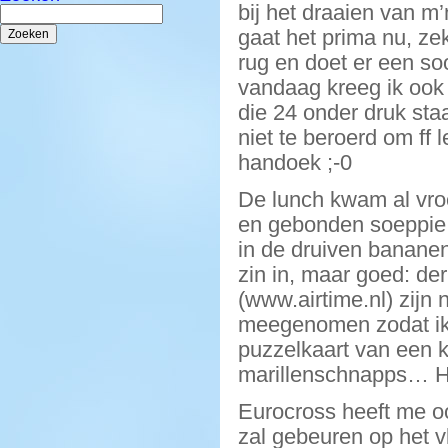
bij het draaien van m
Zoeken
naar:
gaat het prima nu, zek
rug en doet er een soo
vandaag kreeg ik ook 
die 24 onder druk st
niet te beroerd om ff
handoek ;-0
De lunch kwam al vro
en gebonden soeppie 
in de druiven bananen
zin in, maar goed: de
(www.airtime.nl) zijn
meegenomen zodat ik 
puzzelkaart van een 
marillenschnapps… Hé
Eurocross heeft me oo
zal gebeuren op het 