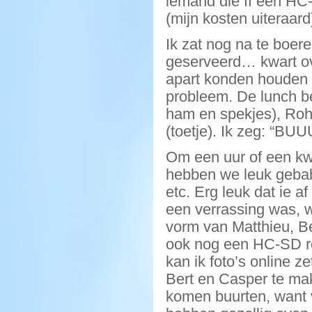
iemand die ff een HC
(mijn kosten uiteraa
Ik zat nog na te boere
geserveerd… kwart ov
apart konden houden 
probleem. De lunch b
ham en spekjes), Rohn
(toetje). Ik zeg: “
Om een uur of een kw
hebben we leuk gebabb
etc. Erg leuk dat ie a
een verrassing was, 
vorm van Matthieu, Be
ook nog een HC-SD re
kan ik foto’s online z
Bert en Casper te m
komen buurten, want vl