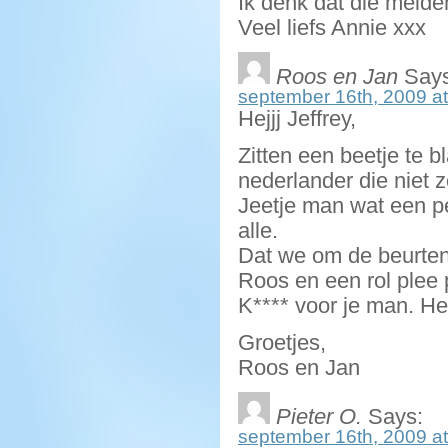
Ik denk dat die meiden
Veel liefs Annie xxx
Roos en Jan
Says
september 16th, 2009 at
Hejjj Jeffrey,
Zitten een beetje te b
nederlander die niet z
Jeetje man wat een pe
alle.
Dat we om de beurten
Roos en een rol plee 
K**** voor je man. He
Groetjes,
Roos en Jan
Pieter O.
Says:
september 16th, 2009 at