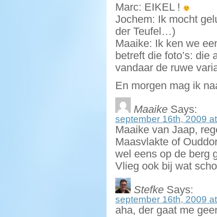
Marc: EIKEL !
Jochem: Ik mocht gel
der Teufel…)
Maaike: Ik ken we ee
betreft die foto’s: d
vandaar de ruwe varian
En morgen mag ik naa
Maaike
Says:
september 16th, 2009 at
Maaike van Jaap, rege
Maasvlakte of Ouddorp
wel eens op de berg 
Vlieg ook bij wat scho
Stefke
Says:
september 16th, 2009 at
aha, der gaat me geen