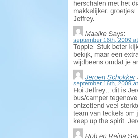
herschalen met het di
makkelijker. groetjes!
Jeffrey.
Maaike
Says:
september 16th, 2009 at
Toppie! Stuk beter kij
bekijk, maar een extr
wijdbeens omdat je an
Jeroen Schokker
september 16th, 2009 at
Hoi Jeffrey…dit is Je
bus/camper tegenover 
ontzettend veel sterk
team van teckels om j
keep up the spirit. Je
Rob en Reina
Say