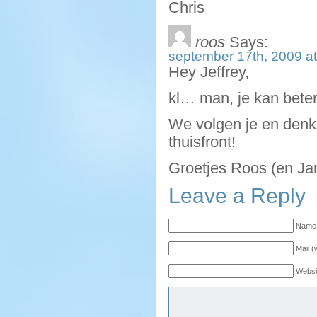
Chris
roos
Says:
september 17th, 2009 at
Hey Jeffrey,
kl… man, je kan beter
We volgen je en denke
thuisfront!
Groetjes Roos (en Ja
Leave a Reply
Name 
Mail (
Websi