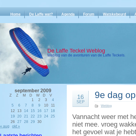
Home
De Laffe wat?
Agenda
Forum
Watskebeurd
De Laffe Teckel Weblog
Weblog van de avonturen van de Laffe Teckels.
september 2009
9e dag op
Z
Z
M
D
W
D
V
16
1
2
3
4
SEP
5
6
7
8
9
10
11
Weblog
12
13
14
15
16
17
18
Vannacht weer met he
19
20
21
22
23
24
25
26
27
28
29
30
niet mee. vroeg wakke
« aug
okt »
het gevoel wat je heb
Laatste berichten