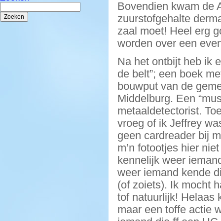
Bovendien kwam de Ar
Zoeken
naar:
zuurstofgehalte derma
zaal moet! Heel erg g
worden over een event
Na het ontbijt heb ik 
de belt”; een boek me
bouwput van de gemeen
Middelburg. Een “mus
metaaldetectorist. T
vroeg of ik Jeffrey wa
geen cardreader bij m
m’n fotootjes hier nie
kennelijk weer iemand
weer iemand kende di
(of zoiets). Ik mocht 
tof natuurlijk! Helaa
maar een toffe actie w