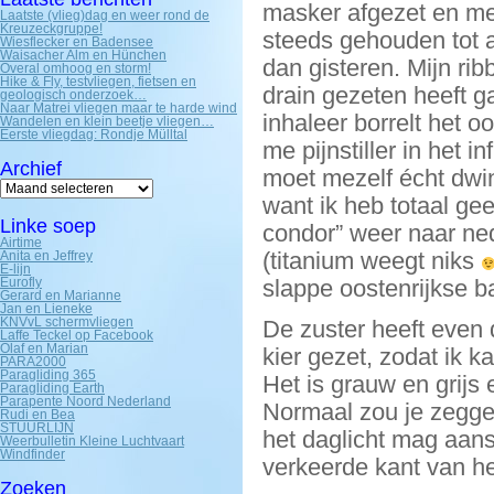
masker afgezet en me 
Laatste (vlieg)dag en weer rond de
Kreuzeckgruppe!
steeds gehouden tot a
Wiesflecker en Badensee
Waisacher Alm en Hünchen
dan gisteren. Mijn rib
Overal omhoog en storm!
Hike & Fly, testvliegen, fietsen en
drain gezeten heeft ga
geologisch onderzoek…
Naar Matrei vliegen maar te harde wind
inhaleer borrelt het 
Wandelen en klein beetje vliegen…
Eerste vliegdag: Rondje Mülltal
me pijnstiller in het i
Archief
moet mezelf écht dwi
Archief
want ik heb totaal gee
Linke soep
condor” weer naar ned
Airtime
(titanium weegt niks
Anita en Jeffrey
E-lijn
Eurofly
slappe oostenrijkse b
Gerard en Marianne
Jan en Lieneke
KNVvL schermvliegen
De zuster heeft even
Laffe Teckel op Facebook
Olaf en Marian
kier gezet, zodat ik k
PARA2000
Paragliding 365
Het is grauw en grijs
Paragliding Earth
Parapente Noord Nederland
Normaal zou je zeggen
Rudi en Bea
STUURLIJN
het daglicht mag aan
Weerbulletin Kleine Luchtvaart
Windfinder
verkeerde kant van he
Zoeken