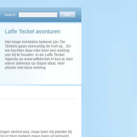
Search:
Laffe Teckel avonturen
Het moge inmiddels bekend zijn: De
Teckels gaan veelvuldig de hort op... En
we trachten daar elke keer een weblog
van bij te houden. In de Laffe Teckel
Agenda op www.laffeteckel.nl kun je zien
wat er allemaal op stapel staat. Veel
plezier met deze weblog.
ingen verlost was, maar toen mij pleister bij
 zijn er toen meteen maar even uit gehaald.