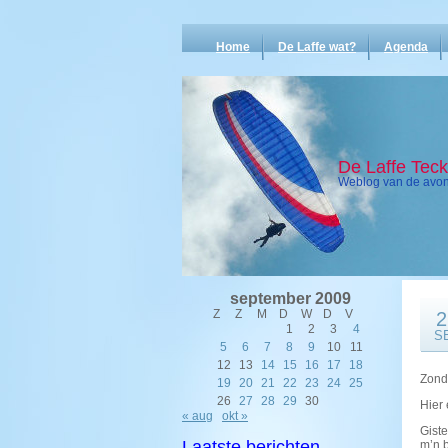
Home
De Laffe wat?
Agenda
De Laffe Tec
Weblog van de avont
september 2009
Z
Z
M
D
W
D
V
2
1
2
3
4
S
5
6
7
8
9
10
11
12
13
14
15
16
17
18
Zond
19
20
21
22
23
24
25
26
27
28
29
30
Hier
« aug
okt »
Giste
Laatste berichten
m’n b