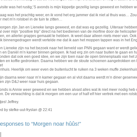
isite was het rustig;’S avonds is mijn kippetje gezellig langs geweest en hebben w
aag was het prachtig weer, en ik vond het erg jammer dat ik niet al thuis was… Z
r met m’n rolstoel in de tuin te zitten…
rgen zijn Jan en Lieneke langs geweest, en dat was eg gezellig. Uiteraar hebben 
l over mijn “positive trip” direct na het toedienen van de morfine door de helicopt
en, en allerlei grapjes gemaakt te hebben. ik weet daar alleen niets meer van. O
 ik binnengedragen werdt vertelde me dat ik aan het moppen tappen was in het En
en Lieneke zijn na het bezoek naar het lierveld van PNN gegaan want er werdt gel
h en Daniël m’n kamer binnen gelopen. Ik had erg zin om naar buiten te gaan en h
vonden dat ook een goed idee, en we zijn toen naar de open binnenplaats van het
ten en koffie gedronken. Daarna hebben we de stoute schoenen aangetrokken en 
et
nhuis. Heerlijk om weer even de buitenlucht te ruiken na 3 weken muffe ziekenhuis
ijn daarna weer naar m’n kamer gegaan en al vlot daarna werdt m’n diner geser
oen zijn D&J weer naar huis gegaan.
vonds is Annie weer geweest en we hebben alvast alles wat ik niet meer nodig heb
. De verwachting is dat ik morgen om een uur of half elf hier vertrek met een rolst
jes! Jeffrey.
d by stefke-uut-fryslan @ 22:41
esponses to “Morgen noar hûûs!”