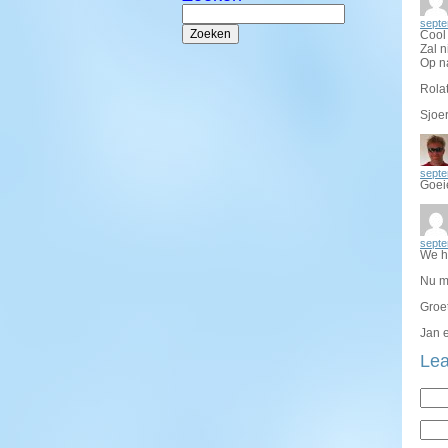
Zoeken
naar:
septe
Cool
Zal n
Op n
Rolat
Sjoe
septe
Goeie
septe
We h
Nu m
Groe
Jan 
Lea