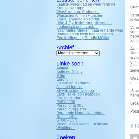
Laatste (vlieg)dag en weer rond de
Qua v
Kreuzeckgruppe!
Wiesflecker en Badensee
Vand
Waisacher Alm en Hünchen
Overal omhoog en storm!
lekke
Hike & Fly, testvliegen, fietsen en
geologisch onderzoek…
Vanmo
Naar Matrei vliegen maar te harde wind
voora
Wandelen en klein beetje vliegen…
hebb
Eerste vliegdag: Rondje Mülltal
toen
Archief
Jan 
Archief
Judit
& J 
geze
Linke soep
om h
Airtime
zieke
Anita en Jeffrey
E-lijn
We z
Eurofly
en t
Gerard en Marianne
Jan en Lieneke
KNVvL schermvliegen
‘S a
Laffe Teckel op Facebook
nemen
Olaf en Marian
PARA2000
Groet
Paragliding 365
Paragliding Earth
Poste
Parapente Noord Nederland
Rudi en Bea
STUURLIJN
Weerbulletin Kleine Luchtvaart
3 R
Windfinder
Zoeken