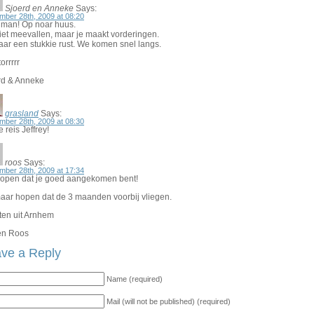
Sjoerd en Anneke
Says:
mber 28th, 2009 at 08:20
 man! Op noar huus.
iet meevallen, maar je maakt vorderingen.
aar een stukkie rust. We komen snel langs.
orrrrr
rd & Anneke
grasland
Says:
mber 28th, 2009 at 08:30
 reis Jeffrey!
roos
Says:
mber 28th, 2009 at 17:34
open dat je goed aangekomen bent!
aar hopen dat de 3 maanden voorbij vliegen.
ten uit Arnhem
en Roos
ve a Reply
Name (required)
Mail (will not be published) (required)