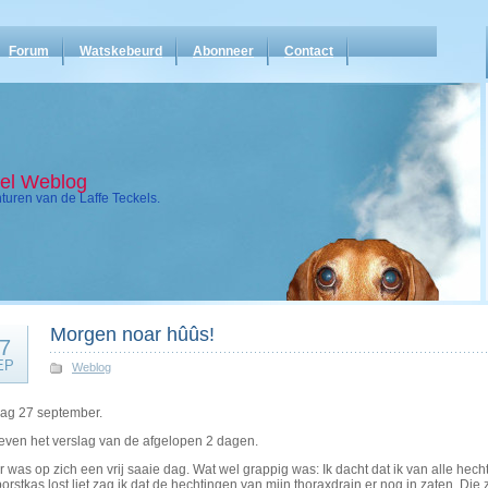
Forum
Watskebeurd
Abonneer
Contact
kel Weblog
uren van de Laffe Teckels.
Morgen noar hûûs!
7
EP
Weblog
ag 27 september.
 even het verslag van de afgelopen 2 dagen.
r was op zich een vrij saaie dag. Wat wel grappig was: Ik dacht dat ik van alle hecht
orstkas lost liet zag ik dat de hechtingen van mijn thoraxdrain er nog in zaten. Die