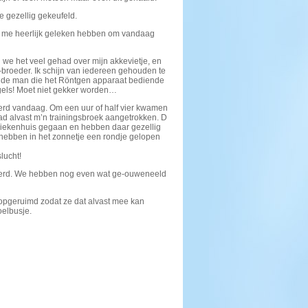
e gezellig gekeufeld.
ou me heerlijk geleken hebben om vandaag
we het veel gehad over mijn akkevietje, en
er-broeder. Ik schijn van iedereen gehouden te
ok de man die het Röntgen apparaat bediende
gels! Moet niet gekker worden…
ierd vandaag. Om een uur of half vier kwamen
ad alvast m’n trainingsbroek aangetrokken. D
 ziekenhuis gegaan en hebben daar gezellig
hebben in het zonnetje een rondje gelopen
lucht!
veerd. We hebben nog even wat ge-ouweneeld
 opgeruimd zodat ze dat alvast mee kan
oelbusje.